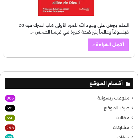
العلم يبرهن على وجود الله للمرة الأولى كتاب اشترك فيه 20
فيلسوفاً وعالماً يثير ضجة كبيرة في فرنسا الخميس –…
أكمل القراءة »
أقسام الموقع
منوعات ريسونية
805
ضيف الموقع
395
مقالات
358
مشاركات
298
حوارات
177