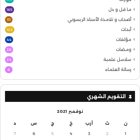
ما قل و دل
165
أصحاب و تلامذة الأستاذ الريسوني
111
أبحاث
123
مؤلفات
44
ومضات
26
سلاسل علمية
24
رسالة العلماء
6
التقويم الشهري
نوفمبر 2021
ن
ث
أرب
خ
ج
س
د
7
6
5
4
3
2
1