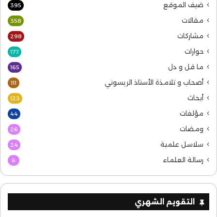
ضيف الموقع
395
مقالات
358
مشاركات
298
حوارات
177
ما قل و دل
165
أصحاب و تلامذة الأستاذ الريسوني
111
أبحاث
123
مؤلفات
44
ومضات
26
سلاسل علمية
24
رسالة العلماء
6
التقويم الشهري