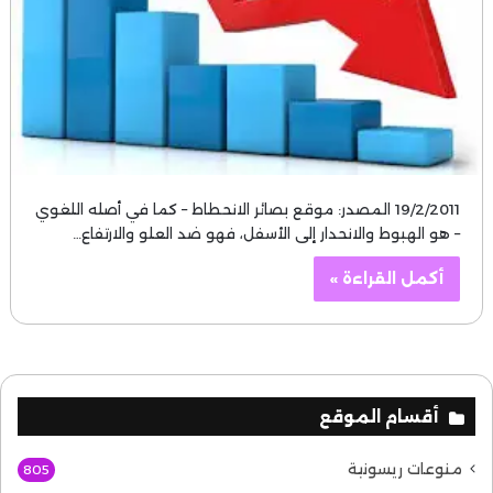
19/2/2011 المصدر: موقع بصائر الانحطاط – كما في أصله اللغوي
– هو الهبوط والانحدار إلى الأسفل، فهو ضد العلو والارتفاع…
أكمل القراءة »
أقسام الموقع
منوعات ريسونية
805