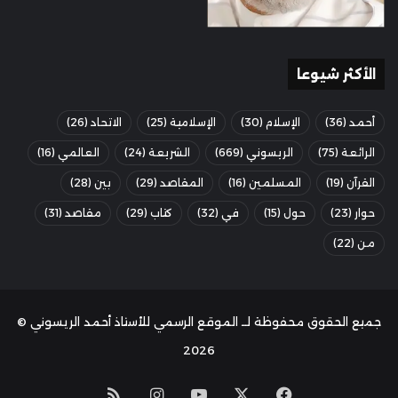
الأكثر شيوعا
أحمد
(36)
الإسلام
(30)
الإسلامية
(25)
الاتحاد
(26)
الرائعة
(75)
الريسوني
(669)
الشريعة
(24)
العالمي
(16)
القرآن
(19)
المسلمين
(16)
المقاصد
(29)
بين
(28)
حوار
(23)
حول
(15)
في
(32)
كتاب
(29)
مقاصد
(31)
من
(22)
جميع الحقوق محفوظة لــ الموقع الرسمي للأستاذ أحمد الريسوني ©
2026
‫X
فيسبوك
‫YouTube
انستقرام
ملخص