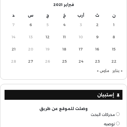
فبراير 2021
ن
ث
أرب
خ
ج
س
د
7
6
5
4
3
2
1
14
13
12
11
10
9
8
21
20
19
18
17
16
15
28
27
26
25
24
23
22
« يناير
مارس »
إستبيان
وصلت للموقع عن طريق
محركات البحث
توصيه