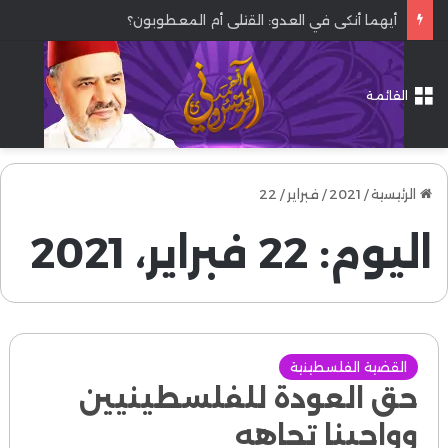
أيهما أنكى في العدو: القتلى أم المعطوبون؟
القائمة
الرئيسية
/
2021
/
فبراير
/
22
اليوم:
22 فبراير، 2021
القضية الفلسطينية
حق العودة للفلسطينيين
وواجبنا تجاهه