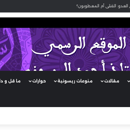
 العدو: القتلى أم المعطوبون؟
مقالات
منوعات ريسونية
حوارات
ما قل و د