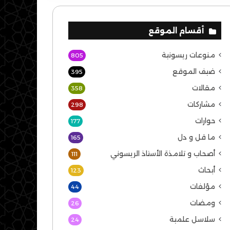
أقسام الموقع
منوعات ريسونية
805
ضيف الموقع
395
مقالات
358
مشاركات
298
حوارات
177
ما قل و دل
165
أصحاب و تلامذة الأستاذ الريسوني
111
أبحاث
123
مؤلفات
44
ومضات
26
سلاسل علمية
24