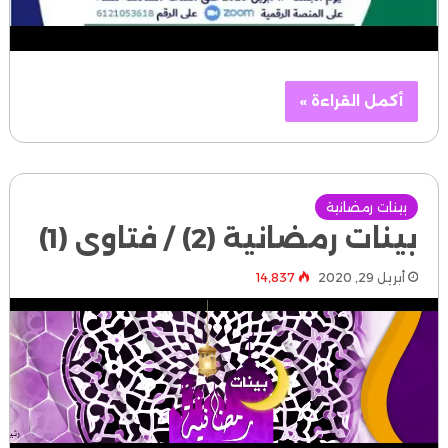
أكمل القراءة »
بينات رمضانية
بينات رمضانية (2) / فتاوى (1)
أبريل 29, 2020
14٬837