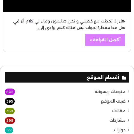
هل إذا تحدثت مع خطيبي و نحن صائمون وقال لي كلام أثر في
هل هذا مفطر؟الجواب:ليس هناك كلام يؤدي إلى…
أكمل القراءة »
أقسام الموقع
منوعات ريسونية
805
ضيف الموقع
395
مقالات
358
مشاركات
298
حوارات
177