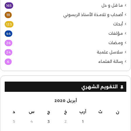
ما قل و دل
165
أصحاب و تلامذة الأستاذ الريسوني
111
أبحاث
123
مؤلفات
44
ومضات
26
سلاسل علمية
24
رسالة العلماء
6
التقويم الشهري
أبريل 2020
ن
ث
أرب
خ
ج
س
د
5
4
3
2
1