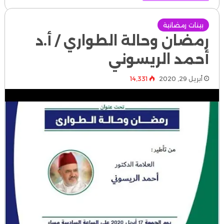
بينات رمضانية
رمضان وحالة الطواري / أ.د
أحمد الريسوني
أبريل 29, 2020
14٬331