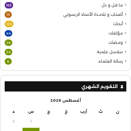
ما قل و دل
165
أصحاب و تلامذة الأستاذ الريسوني
111
أبحاث
123
مؤلفات
44
ومضات
26
سلاسل علمية
24
رسالة العلماء
6
التقويم الشهري
أغسطس 2026
ن
ث
أرب
خ
ج
س
د
2
1