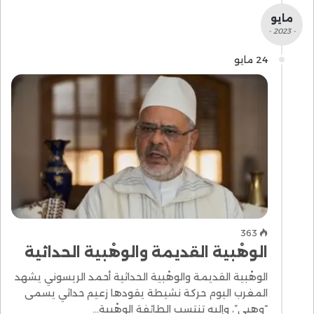
مايو
- 2023 -
24 مايو
363
الوهْبية القديمة والوهْبية الحداثية
الوهْبية القديمة والوهْبية الحداثية أحمد الريسوني يشهد
المغرب اليوم حركة نشيطة يقودها زعيم حداثي يسمى
“وهبي”، وإليه تنتسب الطائفة الوهْبية…