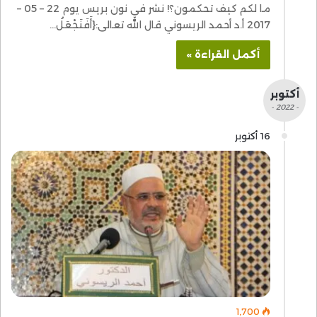
ما لكم كيف تحكمون؟! نشر في نون بريس يوم 22 – 05 –
2017 أ.د أحمد الريسوني قال الله تعالى:{أَفَنَجْعَلُ…
أكمل القراءة »
أكتوبر
- 2022 -
16 أكتوبر
1٬700