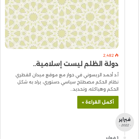
2٬482
دولة الظلم ليست إسلامية..
أ.د أحمد الريسوني في حوار مع موقع ميدان القطري
نظام الحكم مصطلح سياسي دستوري، يراد به شكل
الحكم وهياكله، وتحديد…
أكمل القراءة »
فبراير
- 2022 -
1 فبراير