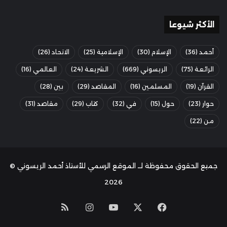
الأكثر شيوعا
أحمد
(36)
الإسلام
(30)
الإسلامية
(25)
الاتحاد
(26)
الرائعة
(75)
الريسوني
(669)
الشريعة
(24)
العالمي
(16)
القرآن
(19)
المسلمين
(16)
المقاصد
(29)
بين
(28)
حوار
(23)
حول
(15)
في
(32)
كتاب
(29)
مقاصد
(31)
من
(22)
جميع الحقوق محفوظة لــ الموقع الرسمي للأستاذ أحمد الريسوني ©
2026
‫X
فيسبوك
‫YouTube
انستقرام
ملخص