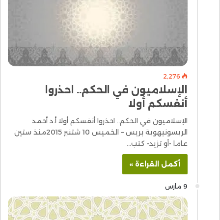
2٬276
الإسلاميون في الحكم.. احذروا
أنفسكم أولا
الإسلاميون في الحكم.. احذروا أنفسكم أولا أ.د أحمد
الريسونيهوية بريس – الخميس 10 شتنبر 2015منذ ستين
عاما -أو تزيد- كتب…
أكمل القراءة »
9 مارس