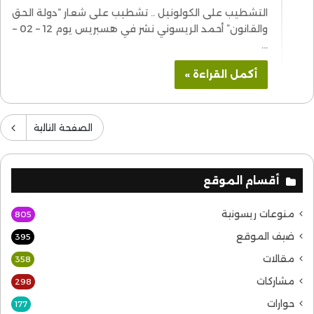
التشطيب على الكولونيل .. تشطيب على شعار “دولة الحق
والقانون” أحمد الريسوني نشر في هسبريس يوم 12 – 02 –
…
أكمل القراءة »
الصفحة التالية
أقسام الموقع
منوعات ريسونية
805
ضيف الموقع
395
مقالات
358
مشاركات
298
حوارات
177