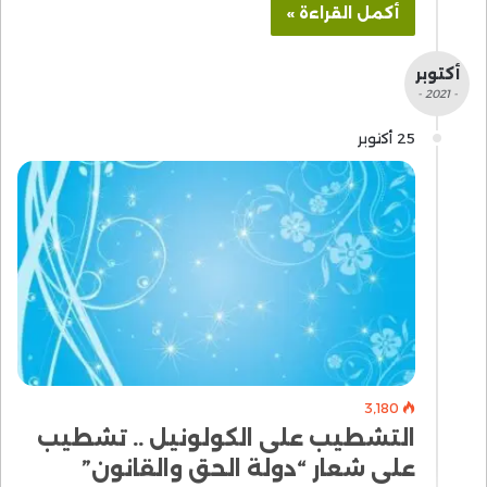
أكمل القراءة »
أكتوبر
- 2021 -
25 أكتوبر
3٬180
التشطيب على الكولونيل .. تشطيب
على شعار “دولة الحق والقانون”