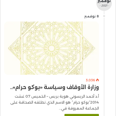
نوفمبر
- 2021 -
8 نوفمبر
3٬036
وزارة الأوقاف وسياسة «بوكو حرام»..
أ.د أحمد الريسوني هوية بريس – الخميس 07 غشت
2014“بوكو حرام” هو الاسم الذي تطلقه الصحافة على
الجماعة المعروفة في…