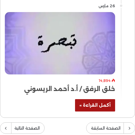
26 مارس
14٬894
خلق الرفق / أ.د أحمد الريسوني
أكمل القراءة »
الصفحة السابقة
الصفحة التالية