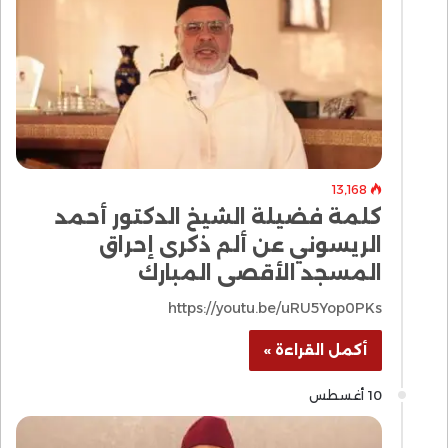
13٬168
كلمة فضيلة الشيخ الدكتور أحمد
الريسوني عن ألم ذكرى إحراق
المسجد الأقصى المبارك
https://youtu.be/uRU5Yop0PKs
أكمل القراءة »
10 أغسطس