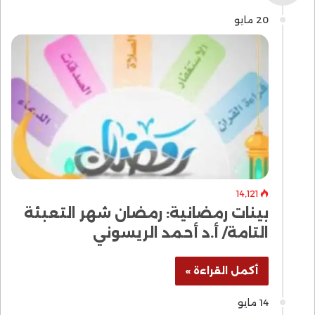
20 مايو
14٬121
بينات رمضانية: رمضان شهر التعبئة
التامة/ أ.د أحمد الريسوني
أكمل القراءة »
14 مايو