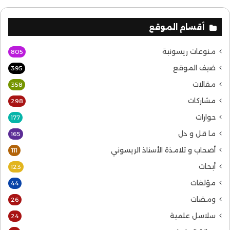
أقسام الموقع
منوعات ريسونية
805
ضيف الموقع
395
مقالات
358
مشاركات
298
حوارات
177
ما قل و دل
165
أصحاب و تلامذة الأستاذ الريسوني
111
أبحاث
123
مؤلفات
44
ومضات
26
سلاسل علمية
24