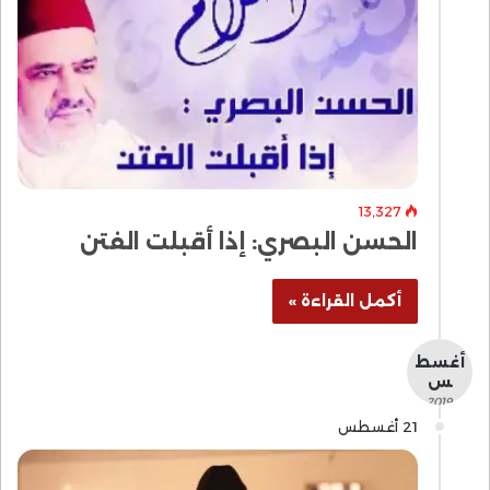
13٬327
الحسن البصري: إذا أقبلت الفتن
أكمل القراءة »
أغسط
س
- 2019 -
21 أغسطس