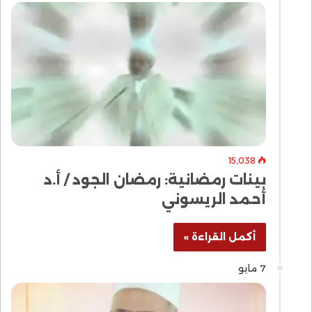
15٬038
بينات رمضانية: رمضان الجود / أ.د
أحمد الريسوني
أكمل القراءة »
7 مايو