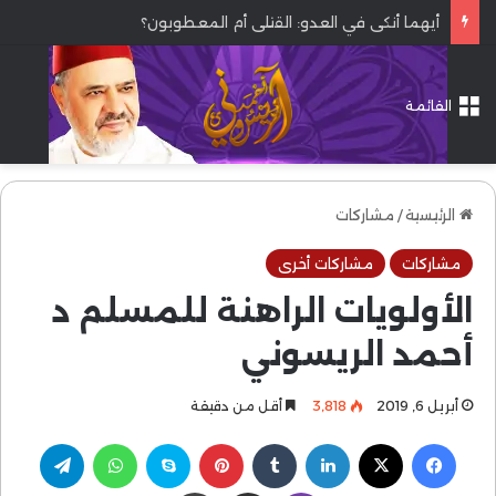
أيهما أنكى في العدو: القتلى أم المعطوبون؟
القائمة
الرئيسية
/
مشاركات
مشاركات
مشاركات أخرى
الأولويات الراهنة للمسلم د
أحمد الريسوني
أبريل 6, 2019
3٬818
أقل من دقيقة
فيسبوك
‫X
لينكدإن
بينتيريست
سكايب
واتساب
تيلقرام
ڤايبر
مشاركة عبر البريد
طباعة