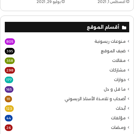
أغسطس 1, 2021
يوليو 29, 2021
أقسام الموقع
منوعات ريسونية
805
ضيف الموقع
395
مقالات
358
مشاركات
298
حوارات
177
ما قل و دل
165
أصحاب و تلامذة الأستاذ الريسوني
111
أبحاث
123
مؤلفات
44
ومضات
26