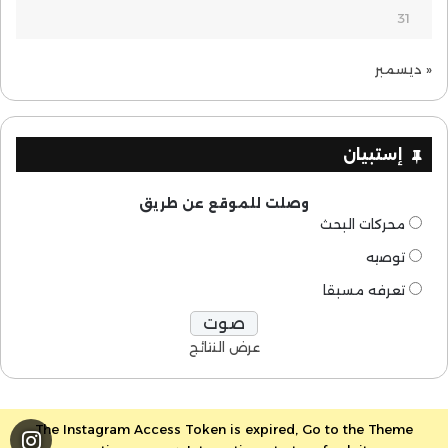
31
« ديسمبر
إستبيان
وصلت للموقع عن طريق
محركات البحث
توصيه
تعرفه مسبقا
عرض النتائج
The Instagram Access Token is expired, Go to the Theme