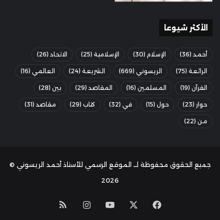
الأكثر شيوعا
أحمد
(36)
الإسلام
(30)
الإسلامية
(25)
الاتحاد
(26)
الرائعة
(75)
الريسوني
(669)
الشريعة
(24)
العالمي
(16)
القرآن
(19)
المسلمين
(16)
المقاصد
(29)
بين
(28)
حوار
(23)
حول
(15)
في
(32)
كتاب
(29)
مقاصد
(31)
من
(22)
جميع الحقوق محفوظة لــ الموقع الرسمي للأستاذ أحمد الريسوني ©
2026
‫X
فيسبوك
‫YouTube
انستقرام
ملخص