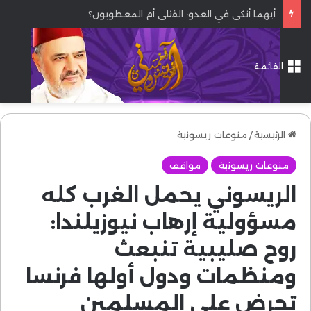
أيهما أنكى في العدو: القتلى أم المعطوبون؟
القائمة
الرئيسية
/
منوعات ريسونية
منوعات ريسونية
مواقف
الريسوني يحمل الغرب كله
مسؤولية إرهاب نيوزيلندا:
روح صليبية تنبعث
ومنظمات ودول أولها فرنسا
تحرض على المسلمين