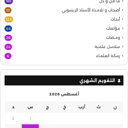
ما قل و دل
165
أصحاب و تلامذة الأستاذ الريسوني
111
أبحاث
123
مؤلفات
44
ومضات
26
سلاسل علمية
24
رسالة العلماء
6
التقويم الشهري
أغسطس 2026
ن
ث
أرب
خ
ج
س
د
2
1