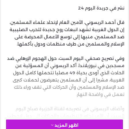
نشر في جريدة اليوم 24
قال أحمد الريسوني، الأمين العام لإتحاد علماء المسلمين،
إن الدول الغربية تشهد انبعاث روح جديدة للحرب الصليبية
ضد المسلمين، منبها إلى توسع الأعمال المحرضة على
الإسلام والمسلمين من طرف منظمات ودول بأكملها.
وفي تصريح صحفي، اليوم السبت، حول الهجوم الإرهابي ضد
مسجدين في نيوزيلاندا، أكد الريسوني أن المسؤلية عن
الحادث الذي أودى بحياة 49 مصليا تتحملها كامل الدول
الغربية، مشيرا إلى أن المسلمين يتعرضون لحملات كبرى
ضد الإسلام والمسلمين وأن الحركات التي تقف وراء ذلك
تعمل في واضحة النهار.
وأضاف الريسوني في تصريحه لقناة الجزيرة صباح اليوم
السبت، أن الأمر تجاوز التنظيمات والحركات إلى دول انخرطت
في التضييق على المسلمين، مشيرا إلى الخطوات الرسمية
اظهر المزيد