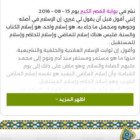
نشر في
بوابة القصر الكبير
يوم 15 – 08 – 2016
إنني أقول قبل أن يقول لي غيري: إن الإسلام في أصله
وجوهره ومجمل ما جاء به، هو إسلام واحد، هو إسلام الكتاب
والسنة. فليس هناك إسلام للماضي وإسلام للحاضر وإسلام
للمستقبل .
وأقول: إن ثوابت الإسلام العقدية والخلقية والتشريعية،
منها ما هو مستمر ومستقر منذ آدم ونوح إلى محمد
عليهم الصلاة والسلام. وهو ماض على ذلك إلى يوم
القيامة. وأن إسلام الماضي البعيد هو نفسه إسلام الماضي
القريب، وهو إسلام الحاضر وإسلام المستقبل.
ولكني أعرف وأرى رأي العين لا رأي الفكر أن الإسلام حين
يتجسد في أشخاص معينين، وفي مذاهب وطوائف معينة،
اظهر المزيد
وحين يتنزل على ظروف زمانية ومكانية واجتماعية معينة،
فإن صورته تتشكل وتتكيف على أقدار وأنماط مختلفة
متفاوتة، تزيد وتنقص، وتضيق وتتسع، ولكنها على كل حال
ليست نسخا متطابقة، ولا مقاسات متساوية مضبوطة.
وكل هذه الأنماط والأقدار والتمثلات هي إسلام، أو من