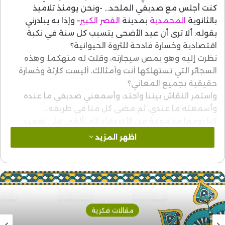
كنت أجلس مع صديقي الملحد… -ونحن يومئذ تلاميذ
بالثانوية
المحمدية
بمدينة
القصر الكبير
– وإذا به يبادرني
بقوله: ألا ترى أن عيد الأضحى يتسبب كل سنة في نكبة
اقتصادية وخسارة فادحة للثروة الحيوانية؟
نظرت إليه وهو يمص سيجارته، وقلت له متهكما: وهذه
السجائر التي تستهلكها أنت وأمثالك، أليست كارثة وخسارة
حقيقية بجميع المعاني؟
واستمر النقاش بيننا واحتد، وأسمعني صديقي ما عنده
وأسمعته ما عندي، ثم مضى كل منا في طريقه…
كنا يومها مجموعة من الأصدقاء المتألقين على صعيد
مدرستنا الثانوية، وكنا مثقفين ومسيسين في وقت مبكر
اظهر المزيد
من أعمارنا. لكننا في النهاية انقسمنا إلى مجموعتين:
مجموعة مؤمنين، ومجموعة ملحدين. وطالت المناظرات
والسجالات في لقاءاتنا لعدة سنوات، إلى أن تفرقنا في
الجامعات ودروب الحياة.
في ذلك الوقت كان أصدقاؤنا الملحدون، ومِن ورائِهم بعض
الأساتذة المغربيين والفرنساويين، يقصفوننا وسائرَ التلاميذ،
مقالات فكرية
بوابل من المقولات المزلزِلة، خاصة تلك الصادرة عن فلاسفة