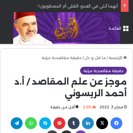
أيهما أنكى في العدو: القتلى أم المعطوبون؟
القائمة
الرئيسية
/
ما قل و دل
/
دقيقة مقاصدية مرئية
دقيقة مقاصدية مرئية
موجز عن علم المقاصد / أ.د
أحمد الريسوني
فبراير 3, 2022
2٬551
أقل من دقيقة
فيسبوك
‫X
لينكدإن
بينتيريست
سكايب
واتساب
تيلقرام
ڤايبر
مشاركة عبر البريد
طباعة