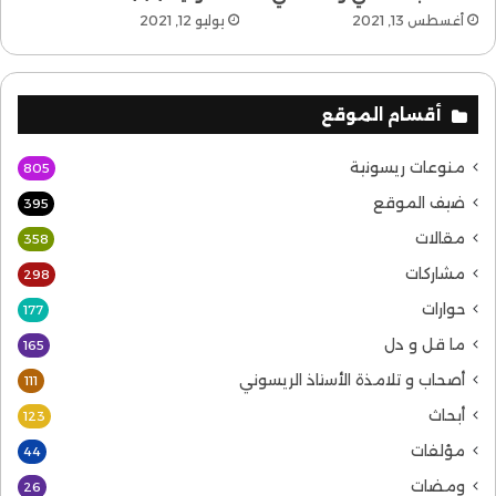
أغسطس 13, 2021
يوليو 12, 2021
أقسام الموقع
منوعات ريسونية
805
ضيف الموقع
395
مقالات
358
مشاركات
298
حوارات
177
ما قل و دل
165
أصحاب و تلامذة الأستاذ الريسوني
111
أبحاث
123
مؤلفات
44
ومضات
26