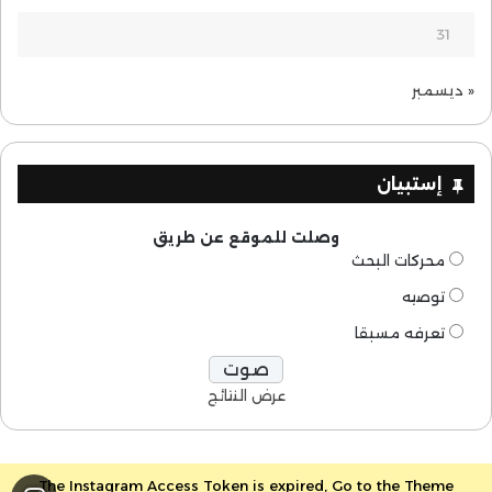
31
« ديسمبر
إستبيان
وصلت للموقع عن طريق
محركات البحث
توصيه
تعرفه مسبقا
عرض النتائج
The Instagram Access Token is expired, Go to the Theme