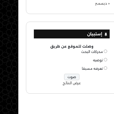
« ديسمبر
إستبيان
وصلت للموقع عن طريق
محركات البحث
توصيه
تعرفه مسبقا
عرض النتائج