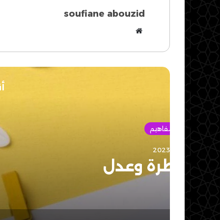
soufiane abouzid
موقع
الويب
أق
مبا
أبريل
تقسيم الأوامر