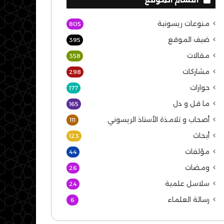
منوعات ريسونية
805
ضيف الموقع
395
مقالات
358
مشاركات
298
حوارات
177
ما قل و دل
165
أصحاب و تلامذة الأستاذ الريسوني
111
أبحاث
123
مؤلفات
44
ومضات
26
سلاسل علمية
24
رسالة العلماء
6