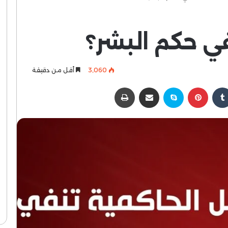
ي حكم البشر؟
3٬060
أقل من دقيقة
كدإن
بينتيريست
سكايب
مشاركة عبر البريد
طباعة