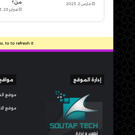
منْ؟
مارس 2, 2023
فبراير 23, 2023
to to refresh it.
إدارة الموقع
مواقع
موقع الش
موقع الا