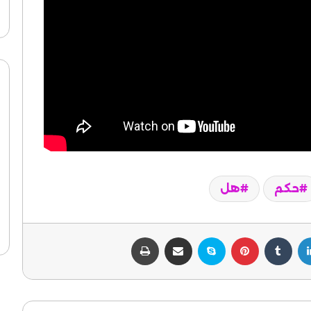
حكم
هل
لينكدإن
بينتيريست
سكايب
مشاركة عبر البريد
طباعة