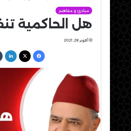
مبادئ و مفاهيم
هل الحاكمية تنف
أكتوبر 28, 2021
فيسبوك
‫X
لين