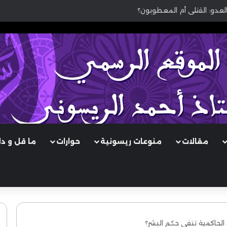
 القرآن.
مقالات
منوعات ريسونية
حوارات
ما قل و د
الحاكمية تنفي حكم البشر؟