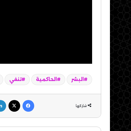
البشر
الحاكمية
تنفي
فيسبوك
‫X
شاركها