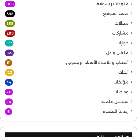
منوعات ريسونية
805
ضيف الموقع
395
مقالات
358
مشاركات
298
حوارات
177
ما قل و دل
165
أصحاب و تلامذة الأستاذ الريسوني
111
أبحاث
123
مؤلفات
44
ومضات
26
سلاسل علمية
24
رسالة العلماء
6