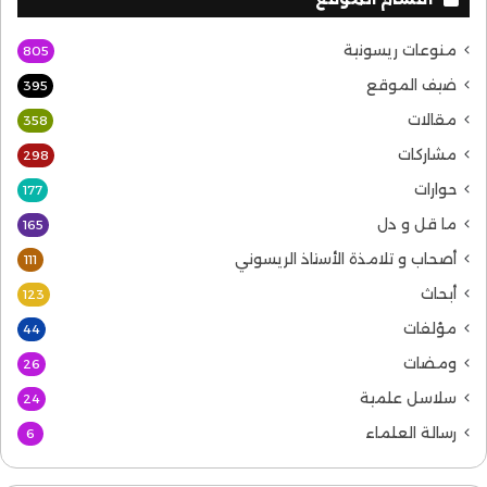
منوعات ريسونية
805
ضيف الموقع
395
مقالات
358
مشاركات
298
حوارات
177
ما قل و دل
165
أصحاب و تلامذة الأستاذ الريسوني
111
أبحاث
123
مؤلفات
44
ومضات
26
سلاسل علمية
24
رسالة العلماء
6