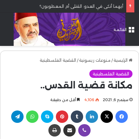
أيهما أنكى في العدو: القتلى أم المعطوبون؟
القائمة
الرئيسية
/
منوعات ريسونية
/
القضية الفلسطينية
القضية الفلسطينية
مكانة قضية القدس..
سبتمبر 6, 2021
4٬106
أقل من دقيقة
فيسبوك
‫X
لينكدإن
بينتيريست
سكايب
واتساب
تيلقرام
ڤايبر
مشاركة عبر البريد
طباعة