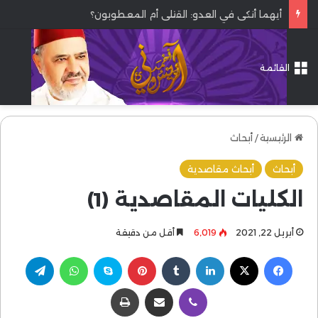
أيهما أنكى في العدو: القتلى أم المعطوبون؟
القائمة
الرئيسية
/
أبحاث
أبحاث
أبحاث مقاصدية
الكليات المقاصدية (1)
أبريل 22, 2021
6٬019
أقل من دقيقة
فيسبوك
‫X
لينكدإن
بينتيريست
سكايب
واتساب
تيلقرام
ڤايبر
مشاركة عبر البريد
طباعة