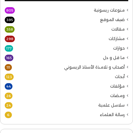
منوعات ريسونية
805
ضيف الموقع
395
مقالات
358
مشاركات
298
حوارات
177
ما قل و دل
165
أصحاب و تلامذة الأستاذ الريسوني
111
أبحاث
123
مؤلفات
44
ومضات
26
سلاسل علمية
24
رسالة العلماء
6