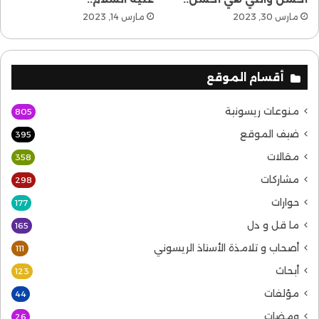
مارس 30, 2023
مارس 14, 2023
أقسام الموقع
منوعات ريسونية
805
ضيف الموقع
395
مقالات
358
مشاركات
298
حوارات
177
ما قل و دل
165
أصحاب و تلامذة الأستاذ الريسوني
111
أبحاث
123
مؤلفات
44
ومضات
26