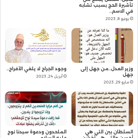
تأشيرة الحج بسبب تشابه
في الاسم..
يونيو 8, 2023
وزير العدل..من جهل إلى
وجود الجراح لا يلغي الأفراح..
جهل
أبريل 24, 2023
مايو 29, 2023
السلطان بين التي هي
الملحدون ودعوة سيدنا نوح
أحسن والتي هي أخشن..
عليه السلام..