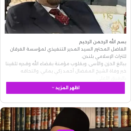
بسم الله الرحمن الرحيم
الفاضل المحترم السيد المدير التنفيذي لمؤسسة الفرقان
للتراث الإسلامي بلندن،
ببالغ الحزن والأسى، وبقلوب مؤمنة بقضاء الله وقدره تلقينا
خبر وفاة الشيخ المفضال أحمد زكي يماني، والتحاقه
بالرفيق الأعلى.
وسيظل أهل العلم والفكر يذكرون له بالدعاء والثناء هذا
اظهر المزيد
الصرح العلمي العظيم، وهذه المؤسسة الوقفية الرائدة
(مؤسسة الفرقان للتراث الإسلامي)، التي عم إشعاعها
ونفعها مختلف أرجاء العالم، وخاصة في خدمة
المخطوطات العربية، وفي الدراسات المقاصدية المعاصرة.
أتقدم بالتعزية والمواساة إلى كل أفراد أسرة الفقيد، وإلى
(أسرة مؤسسة الفرقان).