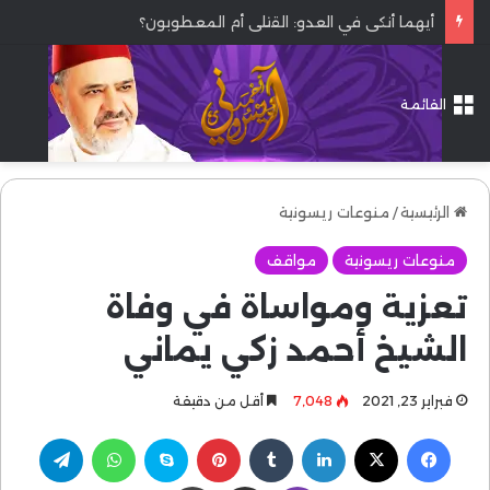
أيهما أنكى في العدو: القتلى أم المعطوبون؟
القائمة
الرئيسية
/
منوعات ريسونية
منوعات ريسونية
مواقف
تعزية ومواساة في وفاة
الشيخ أحمد زكي يماني
فبراير 23, 2021
7٬048
أقل من دقيقة
فيسبوك
‫X
لينكدإن
بينتيريست
سكايب
واتساب
تيلقرام
ڤايبر
مشاركة عبر البريد
طباعة