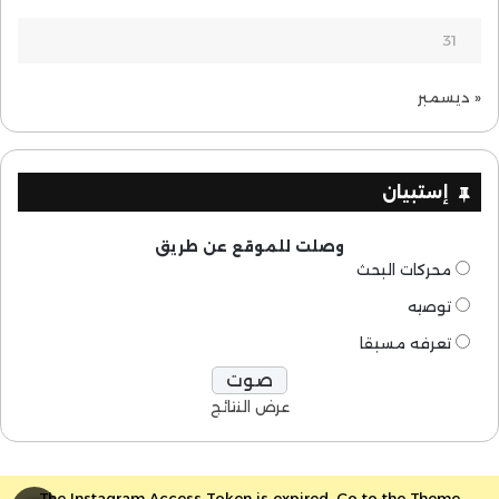
31
« ديسمبر
إستبيان
وصلت للموقع عن طريق
محركات البحث
توصيه
تعرفه مسبقا
عرض النتائج
The Instagram Access Token is expired, Go to the Theme