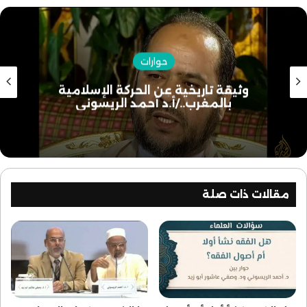
حوارات
وثيقة تاريخية عن الحركة الإسلامية
بالمغرب../أ.د أحمد الريسوني
مقالات ذات صلة