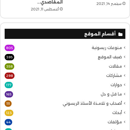
المقاصدي…
سبتمبر 14, 2021
أغسطس 11, 2021
أقسام الموقع
منوعات ريسونية
805
ضيف الموقع
395
مقالات
358
مشاركات
298
حوارات
177
ما قل و دل
165
أصحاب و تلامذة الأستاذ الريسوني
111
أبحاث
123
مؤلفات
44