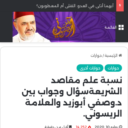
أيهما أنكى في العدو: القتلى أم المعطوبون؟
القائمة
الرئيسية
/
حوارات
حوارات
حوارات أخرى
نسبة علم مقاصد
الشريعةسؤال وجواب بين
د.وصفي أبوزيد والعلامة
الريسوني.
يوليو 10, 2020
14٬252
أقل من دقيقة