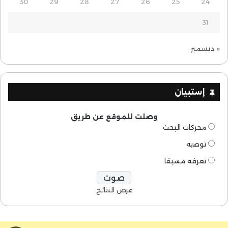
30
29
28
27
26
25
24
31
« ديسمبر
إستبيان
وصلت للموقع عن طريق
محركات البحث
توصيه
تعرفه مسبقا
عرض النتائج