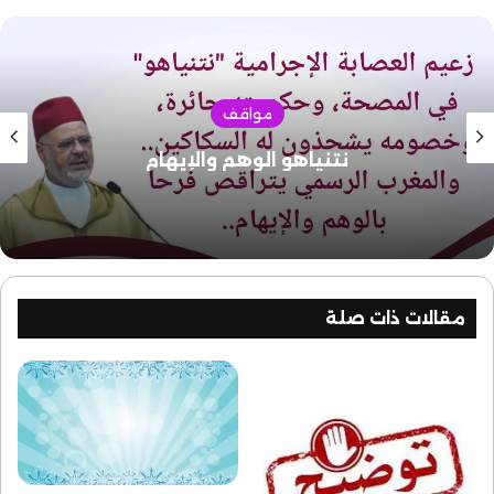
داخليا وخارجيا.
وتطرق الحوار كذلك إلى مسيرة الاتحاد العالمي لعلماء
المسلمين والتوسع الذي يعرفه في فروعه وأعضائه
وأنشطته العلمية.
مواقف
نتنياهو الوهم والإيهام
وتأتي زيارة فضيلته إلى ماليزيا، تلبية لدعوة من رئيس
جامعة السلطان زين العابدين، بولاية ترينجانو.
وتشمل جدول الزيارة لقاءت مع قادة المؤسسات العلمية
والدعوية والعُلمائية وشخصيات سياسية وأكاديمية.
مقالات ذات صلة
كما سيعقد فضيلته اجتماع عمل مع فرع الاتحاد العالمي
لعلماء المسلمين “فرع ماليزيا”، وإلقاء العديد من
المحاضرات العلمية والدورات التأهيلية والدروس والخطب
الوعظية.
وتنقسم أنشطة فضيلة الأستاذ الدكتور أحمد الريسوني في