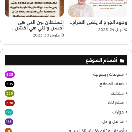
وجود الجراح لا يلغي الأفراح..
السلطان بين التي هي
أحسن والتي هي أخشن..
أبريل 24, 2023
مارس 30, 2023
أقسام الموقع
منوعات ريسونية
805
ضيف الموقع
395
مقالات
358
مشاركات
298
حوارات
177
ما قل و دل
165
أصحاب و تلامذة الأستاذ الريسوني
111