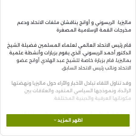
ماليزيا: الريسوني و أوانج يناقشان ملفات الاتحاد ودعم
مخرجات القمة الإسلامية المصغرة
قام رئيس الاتحاد العالمي لعلماء المسلمين فضيلة الشيخ
الدكتور أحمد الريسوني، الذي يقوم بزيارات وأنشطة علمية
بماليزيا، قام بزيارة خاصة للشيخ عبد الهادي أوانج عضو
الاتحاد ونائب رئيس الاتحاد السابق.
وقد تناول اللقاء تبادل الأخبار والآراء حول ماليزيا ونهضتها
الرائدة، ونموذجها السياسي المتفرد، والعلاقات بين
مكوناتها العرقية والدينية المختلفة.
كما تطرق النقاش إلى القمة الاسلامية المصغرة التي
اظهر المزيد
انعقدت مؤخرا بالعاصمة الماليزية كوالالمبور، حيث حصل
الاتفاق التام على الإشادة بها وبنجاحها، وعلى وجوب دعمها