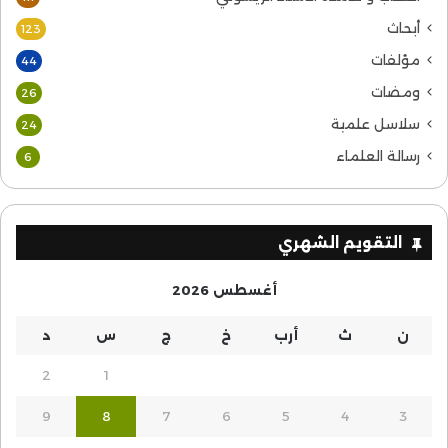
أبحاث
123
مؤلفات
44
ومضات
26
سلاسل علمية
24
رسالة العلماء
6
التقويم الشهري
أغسطس 2026
ن
ث
أرب
خ
ج
س
د
2
1
9
8
7
6
5
4
3