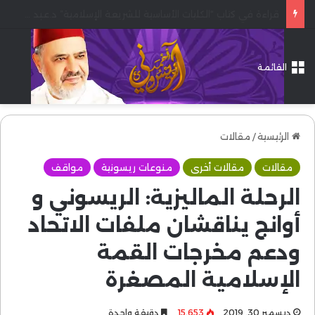
معركة فلسطين والأقصى:الجهاد الأشرف والأنظف
القائمة
الرئيسية
/
مقالات
مقالات
مقالات أخرى
منوعات ريسونية
مواقف
الرحلة الماليزية: الريسوني و
أوانج يناقشان ملفات الاتحاد
ودعم مخرجات القمة
الإسلامية المصغرة
ديسمبر 30, 2019
15٬653
دقيقة واحدة