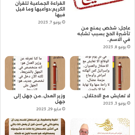
ماليزيا بين ولاية ترينجانو والعاصمة الاتحادية كوالالمبور.
القراءة الجماعية للقرآن
الكريم:دواعيها وما قيل
فيها
ويركز فضيلته من خلال الزيارة، على تقديم رسالة الاتحاد
يونيو 7, 2023
وبيان موقفه من قضايا العالم الإسلامي، والدعوة إلى
عاجل: شخص يمنع من
التعايش السلمي، والتسامح والوحدة والسلام والوئام بين
تأشيرة الحج بسبب تشابه
أبناء الأمة الإسلامية.
في الاسم..
يونيو 8, 2023
المصدر: الاتحاد
لا تعايش مع الاحتلال..
وزير العدل..من جهل إلى
جهل
يونيو 3, 2023
مايو 29, 2023