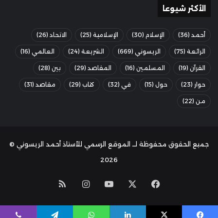
الأكثر شيوعا
أحمد
(36)
الإسلام
(30)
الإسلامية
(25)
الاتحاد
(26)
الرائعة
(75)
الريسوني
(669)
الشريعة
(24)
العالمي
(16)
القرآن
(19)
المسلمين
(16)
المقاصد
(29)
بين
(28)
حوار
(23)
حول
(15)
في
(32)
كتاب
(29)
مقاصد
(31)
من
(22)
جميع الحقوق محفوظة لــ الموقع الرسمي للأستاذ أحمد الريسوني ©
2026
‫X
فيسبوك
‫YouTube
انستقرام
ملخص
الموقع