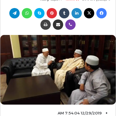
فيسبوك
‫X
لينكدإن
بينتيريست
سكايب
واتساب
تيلقرام
ڤايبر
مشاركة عبر البريد
طباعة
12/29/2019 7:54:04 AM