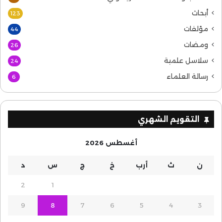
أبحاث
123
مؤلفات
44
ومضات
26
سلاسل علمية
24
رسالة العلماء
6
التقويم الشهري
أغسطس 2026
ن
ث
أرب
خ
ج
س
د
2
1
9
8
7
6
5
4
3