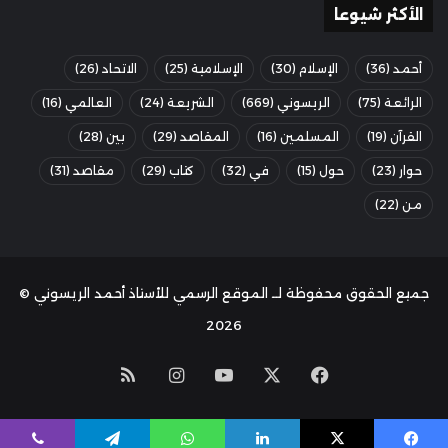
الأكثر شيوعا
أحمد
(36)
الإسلام
(30)
الإسلامية
(25)
الاتحاد
(26)
الرائعة
(75)
الريسوني
(669)
الشريعة
(24)
العالمي
(16)
القرآن
(19)
المسلمين
(16)
المقاصد
(29)
بين
(28)
حوار
(23)
حول
(15)
في
(32)
كتاب
(29)
مقاصد
(31)
من
(22)
جميع الحقوق محفوظة لــ الموقع الرسمي للأستاذ أحمد الريسوني ©
2026
‫X
فيسبوك
‫YouTube
انستقرام
ملخص
الموقع