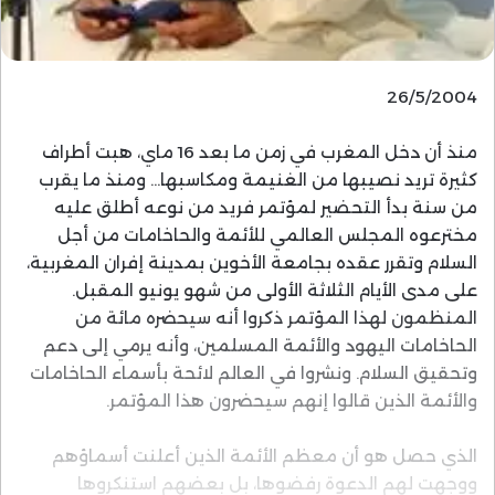
26/5/2004
منذ أن دخل المغرب في زمن ما بعد 16 ماي، هبت أطراف
كثيرة تريد نصيبها من الغنيمة ومكاسبها… ومنذ ما يقرب
من سنة بدأ التحضير لمؤتمر فريد من نوعه أطلق عليه
مخترعوه المجلس العالمي للأئمة والحاخامات من أجل
السلام وتقرر عقده بجامعة الأخوين بمدينة إفران المغربية،
على مدى الأيام الثلاثة الأولى من شهو يونيو المقبل.
المنظمون لهذا المؤتمر ذكروا أنه سيحضره مائة من
الحاخامات اليهود والأئمة المسلمين، وأنه يرمي إلى دعم
وتحقيق السلام. ونشروا في العالم لائحة بأسماء الحاخامات
والأئمة الذين قالوا إنهم سيحضرون هذا المؤتمر.
الذي حصل هو أن معظم الأئمة الذين أعلنت أسماؤهم
ووجهت لهم الدعوة رفضوها، بل بعضهم استنكروها