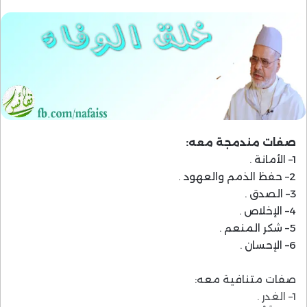
صفات مندمجة معه:
1– الأمانة .
2– حفظ الذمم والعهود .
3– الصدق .
4– الإخلاص .
5– شكر المنعم .
6– الإحسان .
صفات متنافية معه:
1– الغدر .