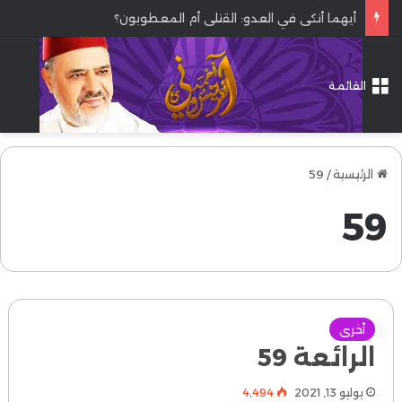
أيهما أنكى في العدو: القتلى أم المعطوبون؟
القائمة
الرئيسية
/
59
59
أخرى
الرائعة 59
يوليو 13, 2021
4٬494