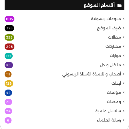
أقسام الموقع
منوعات ريسونية
805
ضيف الموقع
395
مقالات
358
مشاركات
298
حوارات
177
ما قل و دل
165
أصحاب و تلامذة الأستاذ الريسوني
111
أبحاث
123
مؤلفات
44
ومضات
26
سلاسل علمية
24
رسالة العلماء
6