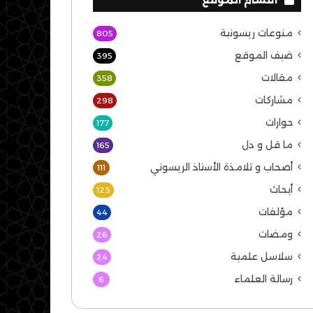
منوعات ريسونية
805
ضيف الموقع
395
مقالات
358
مشاركات
298
حوارات
177
ما قل و دل
165
أصحاب و تلامذة الأستاذ الريسوني
111
أبحاث
123
مؤلفات
44
ومضات
26
سلاسل علمية
24
رسالة العلماء
6