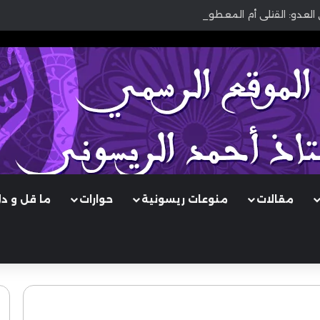
 العدو: القتلى أم المعطوبون؟
مقالات
منوعات ريسونية
حوارات
ما قل و د