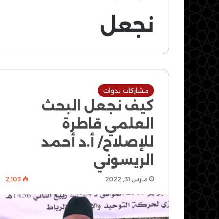
نجعل
مشاركات ندوات
كيف نجعل البحث
العلمي قاطرة
للإصلاح/ أ.د أحمد
الريسوني
مارس 31, 2022
2٬103