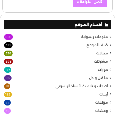
أكمل القراءة »
أقسام الموقع
منوعات ريسونية
805
ضيف الموقع
395
مقالات
358
مشاركات
298
حوارات
177
ما قل و دل
165
أصحاب و تلامذة الأستاذ الريسوني
111
أبحاث
123
مؤلفات
44
ومضات
26