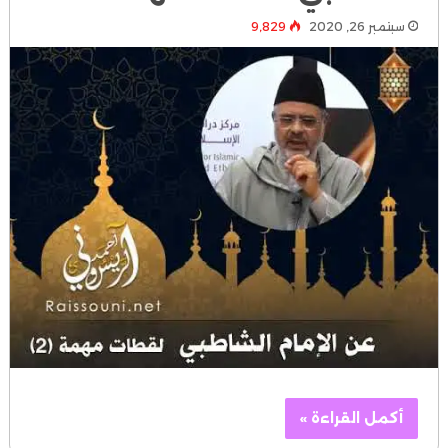
سبتمبر 26, 2020
9٬829
أكمل القراءة »