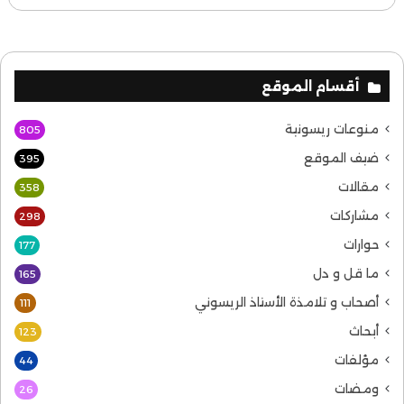
أقسام الموقع
منوعات ريسونية
805
ضيف الموقع
395
مقالات
358
مشاركات
298
حوارات
177
ما قل و دل
165
أصحاب و تلامذة الأستاذ الريسوني
111
أبحاث
123
مؤلفات
44
ومضات
26