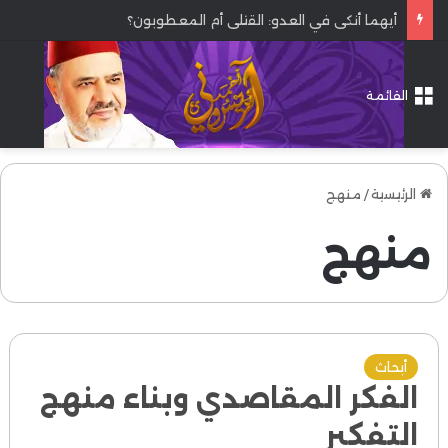
أيهما أنكى في العدو: القتلى أم المعطوبون؟
القائمة
الرئيسية
/
منهج
منهج
أبحاث
الفكر المقاصدي وبناء منهج
التفكير