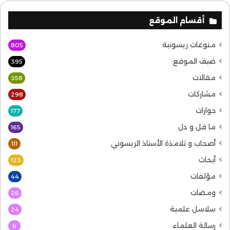
أقسام الموقع
منوعات ريسونية
805
ضيف الموقع
395
مقالات
358
مشاركات
298
حوارات
177
ما قل و دل
165
أصحاب و تلامذة الأستاذ الريسوني
111
أبحاث
123
مؤلفات
44
ومضات
26
سلاسل علمية
24
رسالة العلماء
6