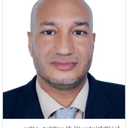
المشاركة-العلمية-من-خلال-كتاب-محاضرات-في-مقاصد-