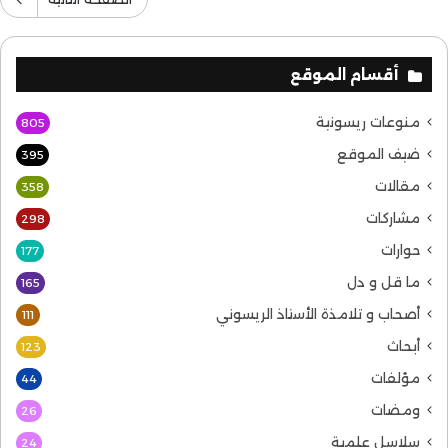
أقسام الموقع
منوعات ريسونية
805
ضيف الموقع
395
مقالات
358
مشاركات
298
حوارات
177
ما قل و دل
165
أصحاب و تلامذة الأستاذ الريسوني
111
أبحاث
123
مؤلفات
44
ومضات
26
سلاسل علمية
24