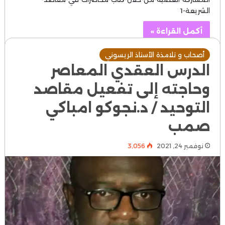
الشريعة-1
أكمل القراءة »
أصحاب و تلامذة الأستاذ الريسوني
الدرس العقدي المعاصر
وحاجته إلى تفعيل مقاصد
التوحيد / د.نجوكو امباكي
صمب
نوفمبر 24, 2021
3٬056