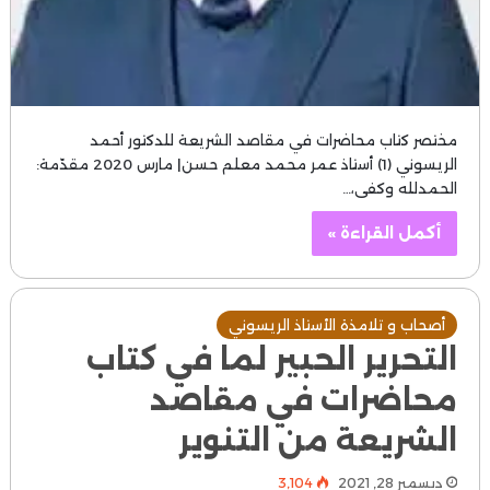
مختصر كتاب محاضرات في مقاصد الشريعة للدكتور أحمد
الريسوني (1) أستاذ عمر محمد معلم حسن| مارس 2020 مقدّمة:
الحمدلله وكفى،…
أكمل القراءة »
أصحاب و تلامذة الأستاذ الريسوني
التحرير الحبير لما في كتاب
محاضرات في مقاصد
الشريعة من التنوير
ديسمبر 28, 2021
3٬104