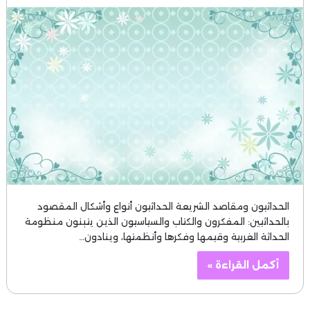
الحداثيون ومقاصد الشريعة الحداثيون أنواع وأشكال المقصود
بالحداثيين: المفكرون والكتاب والسياسيون الذين يتبنون منظومة
الحداثة الغربية وقيمها وفكرها وأنظمتها، وينادون…
أكمل القراءة »