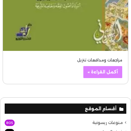
مراجعات ومدافعات تنزيل
أكمل القراءة »
أقسام الموقع
منوعات ريسونية
805