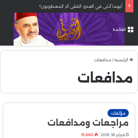
أيهما أنكى في العدو: القتلى أم المعطوبون؟
القائمة
الرئيسية
/
مدافعات
مدافعات
مؤلفات
مراجعات ومدافعات
فبراير 18, 2019
15٬660