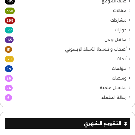
ضيف الموقع
395
مقالات
358
مشاركات
298
حوارات
177
ما قل و دل
165
أصحاب و تلامذة الأستاذ الريسوني
111
أبحاث
123
مؤلفات
44
ومضات
26
سلاسل علمية
24
رسالة العلماء
6
التقويم الشهري