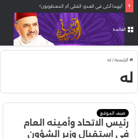
أيهما أنكى في العدو: القتلى أم المعطوبون؟
القائمة
الرئيسية
/
له
له
ضيف الموقع
رئيس الاتحاد وأمينه العام
في استقبال وزير الشؤون