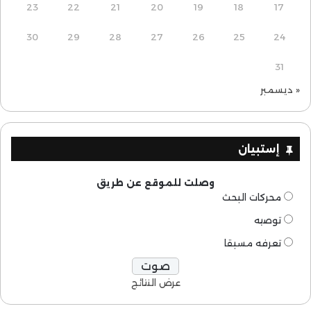
23
22
21
20
19
18
17
30
29
28
27
26
25
24
31
« ديسمبر
إستبيان
وصلت للموقع عن طريق
محركات البحث
توصيه
تعرفه مسبقا
عرض النتائج