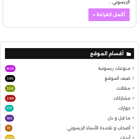
الريسوني …
أكمل القراءة »
أقسام الموقع
منوعات ريسونية
805
ضيف الموقع
395
مقالات
358
مشاركات
298
حوارات
177
ما قل و دل
165
أصحاب و تلامذة الأستاذ الريسوني
111
أبحاث
123