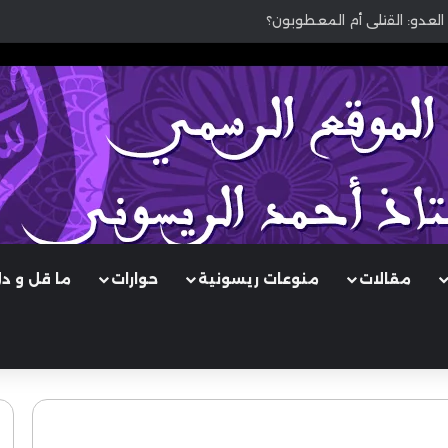
العدو: القتلى أم المعطوبون؟
مقالات
منوعات ريسونية
حوارات
ما قل و د