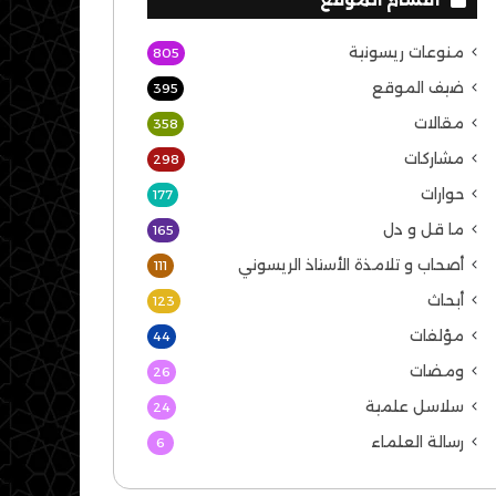
منوعات ريسونية
805
ضيف الموقع
395
مقالات
358
مشاركات
298
حوارات
177
ما قل و دل
165
أصحاب و تلامذة الأستاذ الريسوني
111
أبحاث
123
مؤلفات
44
ومضات
26
سلاسل علمية
24
رسالة العلماء
6