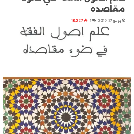
مقاصده
يونيو 17, 2019
1
18٬227