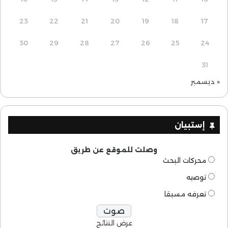
23
22
21
20
19
18
17
30
29
28
27
26
25
24
31
« ديسمبر
إستبيان
وصلت للموقع عن طريق
محركات البحث
توصيه
تعرفه مسبقا
عرض النتائج