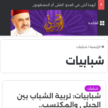
أيهما أنكى في العدو: القتلى أم المعطوبون؟
القائمة
الرئيسية
/
شبابيات
شبابيات
شبابيات
شبابيات: تربية الشباب بين
الجبلي والمكتسب..