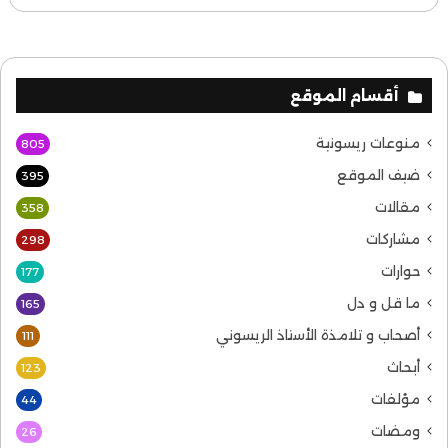
أقسام الموقع
منوعات ريسونية
805
ضيف الموقع
395
مقالات
358
مشاركات
298
حوارات
177
ما قل و دل
165
أصحاب و تلامذة الأستاذ الريسوني
111
أبحاث
123
مؤلفات
44
ومضات
26