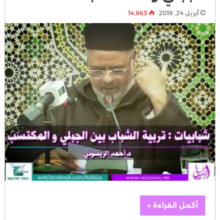
أبريل 24, 2019
14٬963
أكمل القراءة »