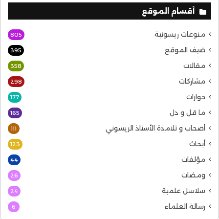
أقسام الموقع
منوعات ريسونية
805
ضيف الموقع
395
مقالات
358
مشاركات
298
حوارات
177
ما قل و دل
165
أصحاب و تلامذة الأستاذ الريسوني
111
أبحاث
123
مؤلفات
44
ومضات
26
سلاسل علمية
24
رسالة العلماء
6