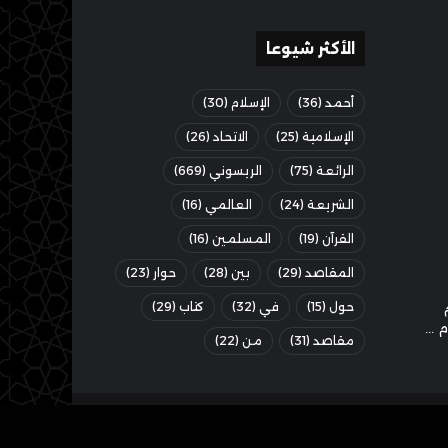
الأكثر شيوعا
أحمد
(36)
الإسلام
(30)
الإسلامية
(25)
الاتحاد
(26)
الرائعة
(75)
الريسوني
(669)
الشريعة
(24)
العالمي
(16)
القرآن
(19)
المسلمين
(16)
المقاصد
(29)
بين
(28)
حوار
(23)
حول
(15)
في
(32)
كتاب
(29)
مقاصد
(31)
من
(22)
‫X
فيسبوك
‫YouTube
انستقرام
ملخص