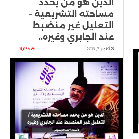
الدين هو من يحدد
مساحته التشريعية –
التعليل غير منضبط
عند الجابري وغيره..
أكتوبر 3, 2019
11٬854