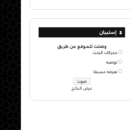
إستبيان
وصلت للموقع عن طريق
محركات البحث
توصيه
تعرفه مسبقا
عرض النتائج