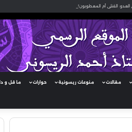
 العدو: القتلى أم المعطوبون؟
مقالات
منوعات ريسونية
حوارات
ما قل و د