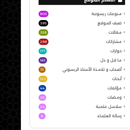
منوعات ريسونية
805
ضيف الموقع
395
مقالات
358
مشاركات
298
حوارات
177
ما قل و دل
165
أصحاب و تلامذة الأستاذ الريسوني
111
أبحاث
123
مؤلفات
44
ومضات
26
سلاسل علمية
24
رسالة العلماء
6