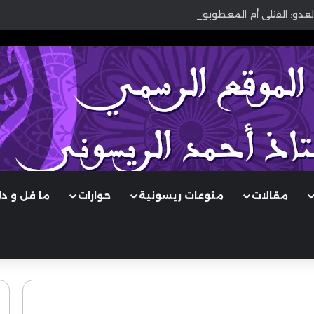
لعدو: القتلى أم المعطوبون؟
مقالات
منوعات ريسونية
حوارات
ما قل و د