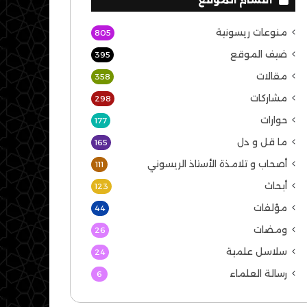
منوعات ريسونية
805
ضيف الموقع
395
مقالات
358
مشاركات
298
حوارات
177
ما قل و دل
165
أصحاب و تلامذة الأستاذ الريسوني
111
أبحاث
123
مؤلفات
44
ومضات
26
سلاسل علمية
24
رسالة العلماء
6