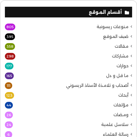
أقسام الموقع
منوعات ريسونية
805
ضيف الموقع
395
مقالات
358
مشاركات
298
حوارات
177
ما قل و دل
165
أصحاب و تلامذة الأستاذ الريسوني
111
أبحاث
123
مؤلفات
44
ومضات
26
سلاسل علمية
24
رسالة العلماء
6