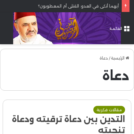
أيهما أنكى في العدو: القتلى أم المعطوبون؟
القائمة
الرئيسية
/
دعاة
دعاة
مقالات فكرية
التدين بين دعاة ترقيته ودعاة
تنحيته