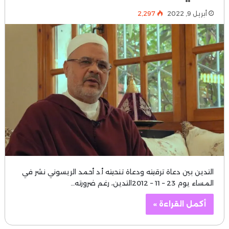
أبريل 9, 2022
2٬297
التدين بين دعاة ترقيته ودعاة تنحيته أ.د أحمد الريسوني نشر في
المساء يوم 23 – 11 – 2012التدين، رغم ضرورته…
أكمل القراءة »