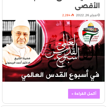
الأقصى
فبراير 26, 2022
2٬284
أكمل القراءة »