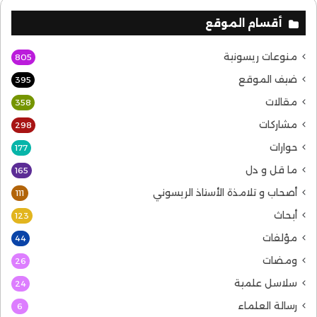
أقسام الموقع
منوعات ريسونية
805
ضيف الموقع
395
مقالات
358
مشاركات
298
حوارات
177
ما قل و دل
165
أصحاب و تلامذة الأستاذ الريسوني
111
أبحاث
123
مؤلفات
44
ومضات
26
سلاسل علمية
24
رسالة العلماء
6