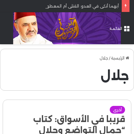
أيهما أنكى في العدو: القتلى أم المعطوبون؟
القائمة
الرئيسية
/
جلال
جلال
أخرى
قريبا في الأسواق: كتاب
“جمال التواضع وجلال