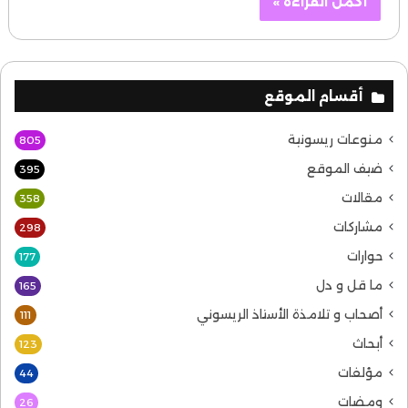
أكمل القراءة »
أقسام الموقع
منوعات ريسونية
805
ضيف الموقع
395
مقالات
358
مشاركات
298
حوارات
177
ما قل و دل
165
أصحاب و تلامذة الأستاذ الريسوني
111
أبحاث
123
مؤلفات
44
ومضات
26