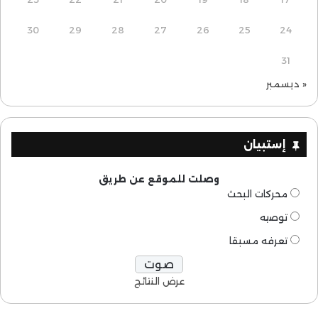
30
29
28
27
26
25
24
31
« ديسمبر
إستبيان
وصلت للموقع عن طريق
محركات البحث
توصيه
تعرفه مسبقا
عرض النتائج