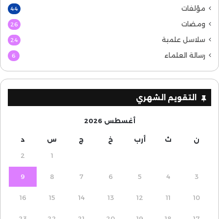
مؤلفات
44
ومضات
26
سلاسل علمية
24
رسالة العلماء
6
التقويم الشهري
أغسطس 2026
ن
ث
أرب
خ
ج
س
د
2
1
9
8
7
6
5
4
3
16
15
14
13
12
11
10
23
22
21
20
19
18
17