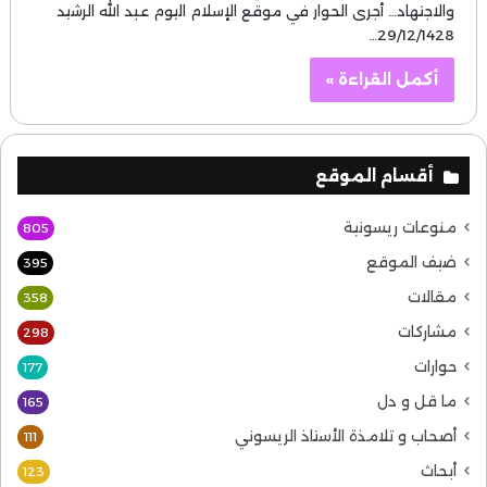
والاجتهاد… أجرى الحوار في موقع الإسلام اليوم عبد الله الرشيد
29/12/1428…
أكمل القراءة »
أقسام الموقع
منوعات ريسونية
805
ضيف الموقع
395
مقالات
358
مشاركات
298
حوارات
177
ما قل و دل
165
أصحاب و تلامذة الأستاذ الريسوني
111
أبحاث
123