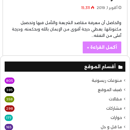
أكتوبر 1, 2019
15٬311
والحاصل أن معرفة مقاصد الشريعة والتأمل فيها وتحصيل
مكنوناتها، يعطي درجة أقوى من الإيمان بالله وبحكمته، ودرجة
أعلى من التفقه…
أكمل القراءة »
أقسام الموقع
منوعات ريسونية
805
ضيف الموقع
395
مقالات
358
مشاركات
298
حوارات
177
ما قل و دل
165