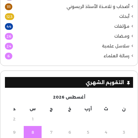
أصحاب و تلامذة الأستاذ الريسوني
111
أبحاث
123
مؤلفات
44
ومضات
26
سلاسل علمية
24
رسالة العلماء
6
التقويم الشهري
أغسطس 2026
ن
ث
أرب
خ
ج
س
د
2
1
9
8
7
6
5
4
3