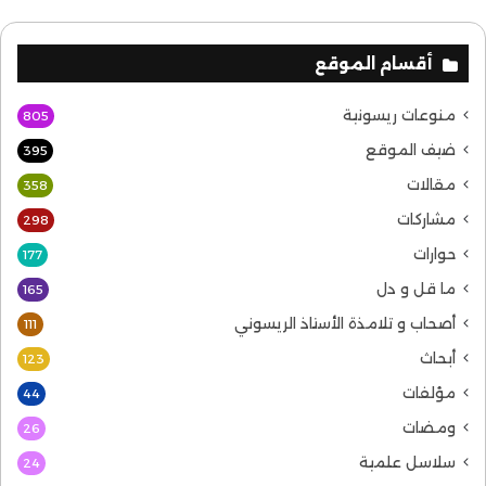
أقسام الموقع
منوعات ريسونية
805
ضيف الموقع
395
مقالات
358
مشاركات
298
حوارات
177
ما قل و دل
165
أصحاب و تلامذة الأستاذ الريسوني
111
أبحاث
123
مؤلفات
44
ومضات
26
سلاسل علمية
24