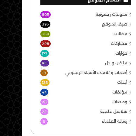
منوعات ريسونية
805
ضيف الموقع
395
مقالات
358
مشاركات
298
حوارات
177
ما قل و دل
165
أصحاب و تلامذة الأستاذ الريسوني
111
أبحاث
123
مؤلفات
44
ومضات
26
سلاسل علمية
24
رسالة العلماء
6