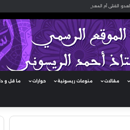
لعدو: القتلى أم المعطوبون؟
مقالات
منوعات ريسونية
حوارات
ما قل و د