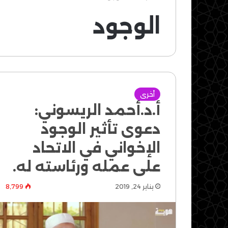
الوجود
أخرى
أ.د.أحمد الريسوني:
دعوى تأثير الوجود
الإخواني في الاتحاد
على عمله ورئاسته له.
يناير 24, 2019
8٬799