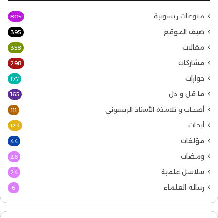
منوعات ريسونية
805
ضيف الموقع
395
مقالات
358
مشاركات
298
حوارات
177
ما قل و دل
165
أصحاب و تلامذة الأستاذ الريسوني
111
أبحاث
123
مؤلفات
44
ومضات
26
سلاسل علمية
24
رسالة العلماء
6