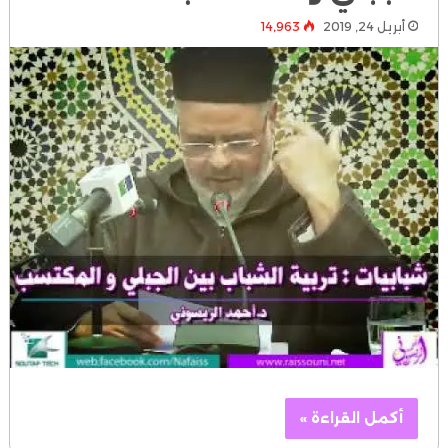
أبريل 24, 2019
14٬963
أكمل القراءة »