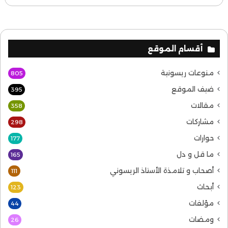
أقسام الموقع
منوعات ريسونية
805
ضيف الموقع
395
مقالات
358
مشاركات
298
حوارات
177
ما قل و دل
165
أصحاب و تلامذة الأستاذ الريسوني
111
أبحاث
123
مؤلفات
44
ومضات
26