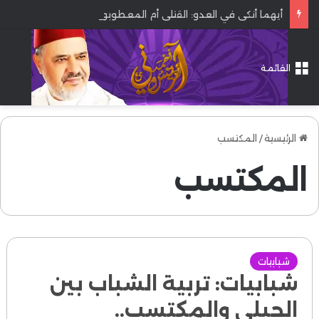
أيهما أنكى في العدو: القتلى أم المعطوبون؟
القائمة
الرئيسية
/
المكتسب
المكتسب
شبابيات
شبابيات: تربية الشباب بين
الجبلي والمكتسب..