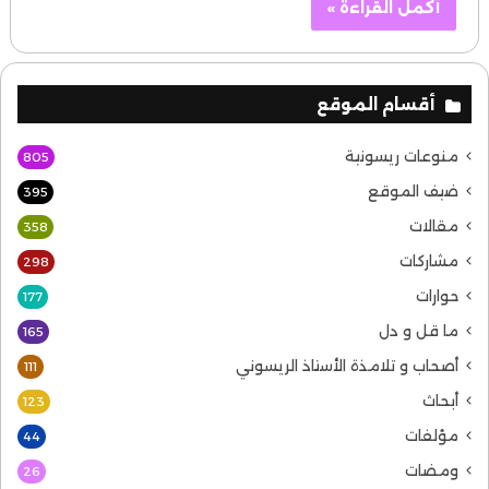
أكمل القراءة »
أقسام الموقع
منوعات ريسونية
805
ضيف الموقع
395
مقالات
358
مشاركات
298
حوارات
177
ما قل و دل
165
أصحاب و تلامذة الأستاذ الريسوني
111
أبحاث
123
مؤلفات
44
ومضات
26