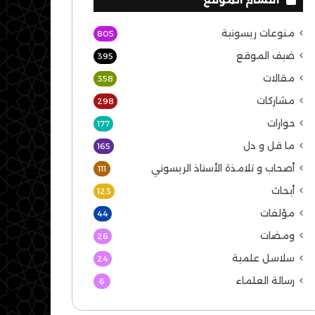
منوعات ريسونية
805
ضيف الموقع
395
مقالات
358
مشاركات
298
حوارات
177
ما قل و دل
165
أصحاب و تلامذة الأستاذ الريسوني
111
أبحاث
123
مؤلفات
44
ومضات
26
سلاسل علمية
24
رسالة العلماء
6