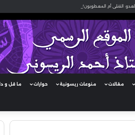
لعدو: القتلى أم المعطوبون؟
مقالات
منوعات ريسونية
حوارات
ما قل و د