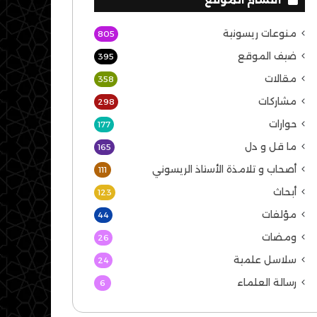
منوعات ريسونية
805
ضيف الموقع
395
مقالات
358
مشاركات
298
حوارات
177
ما قل و دل
165
أصحاب و تلامذة الأستاذ الريسوني
111
أبحاث
123
مؤلفات
44
ومضات
26
سلاسل علمية
24
رسالة العلماء
6