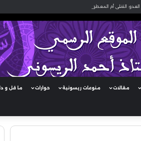
العدو: القتلى أم المعطوبون؟
مقالات
منوعات ريسونية
حوارات
ما قل و د