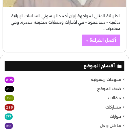
الطريقة المثلى لمواجهة إيران أحمد الريسوني السياسات الإيرانية
ماضية – منذ عقود – في اختيارات ومسارات منحرفة مدمرة، وفي
مغامرات…
أكمل القراءة »
أقسام الموقع
منوعات ريسونية
805
ضيف الموقع
395
مقالات
358
مشاركات
298
حوارات
177
ما قل و دل
165