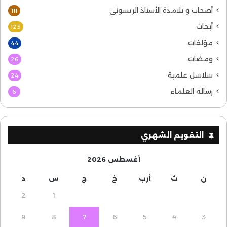
أصحاب و تلامذة الأستاذ الريسوني
111
أبحاث
123
مؤلفات
44
ومضات
26
سلاسل علمية
24
رسالة العلماء
6
التقويم الشهري
أغسطس 2026
ن
ث
أرب
خ
ج
س
د
2
1
9
8
7
6
5
4
3