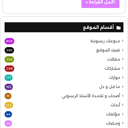
أكمل القراءة »
أقسام الموقع
منوعات ريسونية
805
ضيف الموقع
395
مقالات
358
مشاركات
298
حوارات
177
ما قل و دل
165
أصحاب و تلامذة الأستاذ الريسوني
111
أبحاث
123
مؤلفات
44
ومضات
26