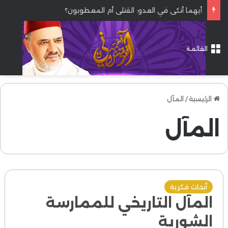
أيهما أنكى في العدو: القتلى أم المعطوبون؟
القائمة
الرئيسية
/
المآل
المآل
أبحاث فكرية
المآل التاريخي للممارسة
الشورية