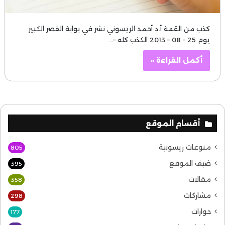
كذب من القمة أ.د أحمد الريسوني نشر في بوابة القصر الكبير
يوم 25 – 08 – 2013 الكذب كله –…
أكمل القراءة »
أقسام الموقع
منوعات ريسونية
805
ضيف الموقع
395
مقالات
358
مشاركات
298
حوارات
177