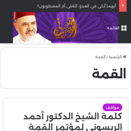
أيهما أنكى في العدو: القتلى أم المعطوبون؟
القائمة
الرئيسية
/
القمة
القمة
مواقف
كلمة الشيخ الدكتور أحمد
الريسوني لمؤتمر القمة