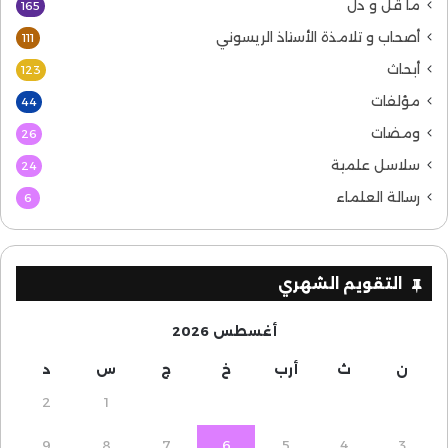
ما قل و دل
165
أصحاب و تلامذة الأستاذ الريسوني
111
أبحاث
123
مؤلفات
44
ومضات
26
سلاسل علمية
24
رسالة العلماء
6
التقويم الشهري
أغسطس 2026
ن
ث
أرب
خ
ج
س
د
2
1
9
8
7
6
5
4
3