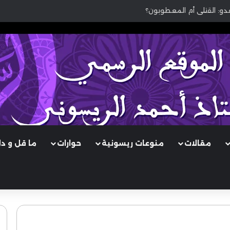
عدو: القتلى أم المعطوبون؟
مقالات
منوعات ريسونية
حوارات
ما قل و د