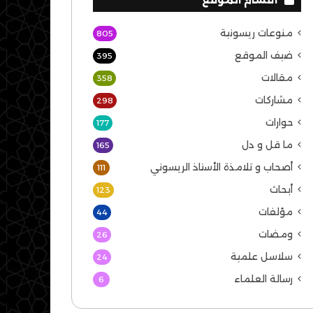
منوعات ريسونية
805
ضيف الموقع
395
مقالات
358
مشاركات
298
حوارات
177
ما قل و دل
165
أصحاب و تلامذة الأستاذ الريسوني
111
أبحاث
123
مؤلفات
44
ومضات
26
سلاسل علمية
24
رسالة العلماء
6